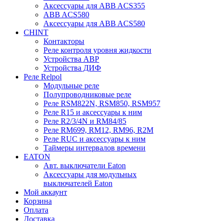
Аксессуары для ABB ACS355
ABB ACS580
Аксессуары для ABB ACS580
CHINT
Контакторы
Реле контроля уровня жидкости
Устройства АВР
Устройства ДИФ
Реле Relpol
Модульные реле
Полупроводниковые реле
Реле RSM822N, RSM850, RSM957
Реле R15 и аксессуары к ним
Реле R2/3/4N и RM84/85
Реле RM699, RM12, RM96, R2M
Реле RUC и аксессуары к ним
Таймеры интервалов времени
EATON
Авт. выключатели Eaton
Аксессуары для модульных
выключателей Eaton
Мой аккаунт
Корзина
Оплата
Доставка