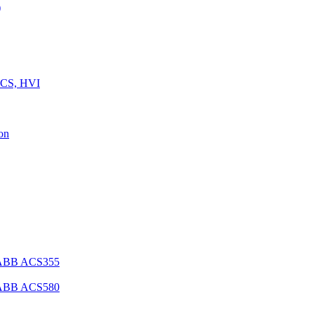
)
 CS, HVI
on
 ABB ACS355
 ABB ACS580