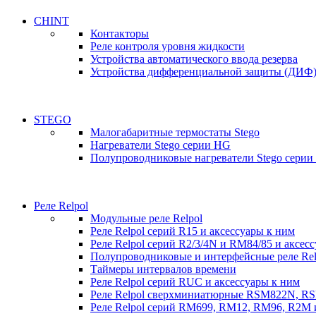
CHINT
Контакторы
Реле контроля уровня жидкости
Устройства автоматического ввода резерва
Устройства дифференциальной защиты (ДИФ
STEGO
Малогабаритные термостаты Stego
Нагреватели Stego серии HG
Полупроводниковые нагреватели Stego серии
Реле Relpol
Модульные реле Relpol
Реле Relpol серий R15 и аксессуары к ним
Реле Relpol серий R2/3/4N и RM84/85 и аксес
Полупроводниковые и интерфейсные реле Relp
Таймеры интервалов времени
Реле Relpol серий RUC и аксессуары к ним
Реле Relpol сверхминиатюрные RSM822N, R
Реле Relpol серий RM699, RM12, RM96, R2M 