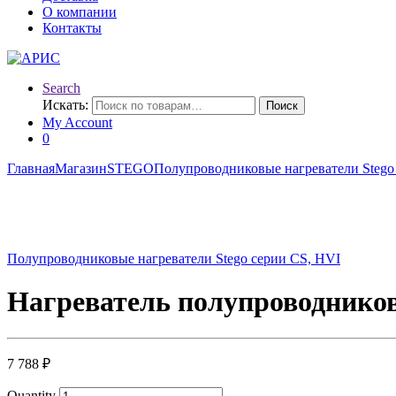
О компании
Контакты
Search
Искать:
Поиск
My Account
0
Главная
Магазин
STEGO
Полупроводниковые нагреватели Stego
Полупроводниковые нагреватели Stego серии CS, HVI
Нагреватель полупроводников
7 788
₽
Quantity