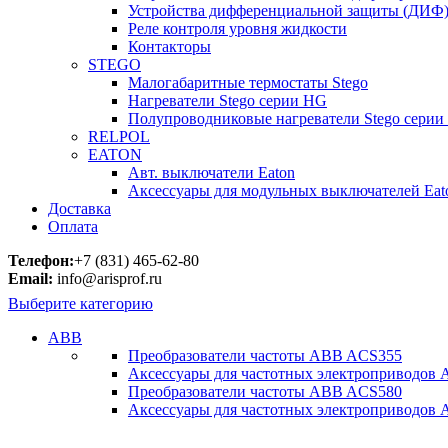
Устройства дифференциальной защиты (ДИФ
Реле контроля уровня жидкости
Контакторы
STEGO
Малогабаритные термостаты Stego
Нагреватели Stego серии HG
Полупроводниковые нагреватели Stego серии
RELPOL
EATON
Авт. выключатели Eaton
Аксессуары для модульных выключателей Eat
Доставка
Оплата
Телефон:
+7 (831) 465-62-80
Email:
info@arisprof.ru
Выберите категорию
ABB
Преобразователи частоты ABB ACS355
Аксессуары для частотных электроприводов
Преобразователи частоты ABB ACS580
Аксессуары для частотных электроприводов