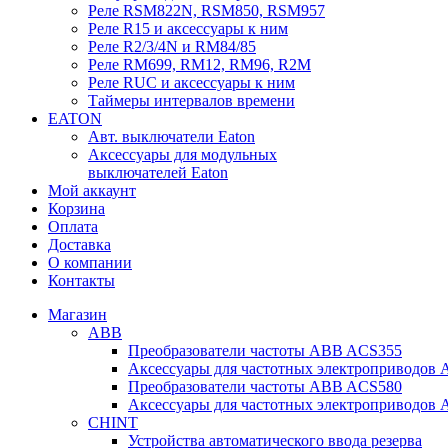
Реле RSM822N, RSM850, RSM957
Реле R15 и аксессуары к ним
Реле R2/3/4N и RM84/85
Реле RM699, RM12, RM96, R2M
Реле RUC и аксессуары к ним
Таймеры интервалов времени
EATON
Авт. выключатели Eaton
Аксессуары для модульных
выключателей Eaton
Мой аккаунт
Корзина
Оплата
Доставка
О компании
Контакты
Магазин
ABB
Преобразователи частоты ABB ACS355
Аксессуары для частотных электроприводов
Преобразователи частоты ABB ACS580
Аксессуары для частотных электроприводов
CHINT
Устройства автоматического ввода резерва