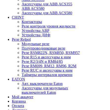
Аксессуары для ABB ACS355
ABB ACS580
Аксессуары для ABB ACS580
CHINT
Контакторы
Реле контроля уровня жидкости
Устройства АВР
Устройства ДИФ
Реле Relpol
Модульные реле
Полупроводниковые реле
Реле RSM822N, RSM850, RSM957
Реле R15 и аксессуары к ним
Реле R2/3/4N и RM84/85
Реле RM699, RM12, RM96, R2M
Реле RUC и аксессуары к ним
Таймеры интервалов времени
EATON
Авт. выключатели Eaton
Аксессуары для модульных
выключателей Eaton
Мой аккаунт
Корзина
Оплата