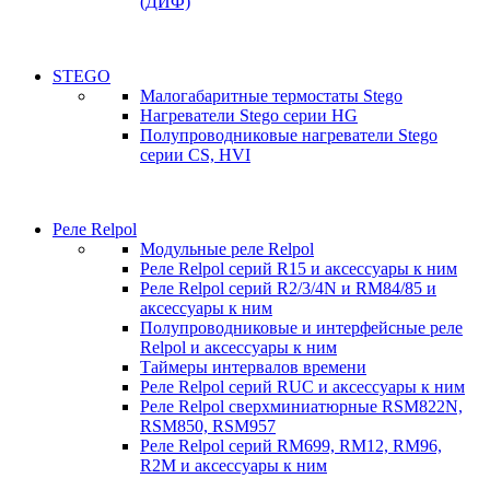
(ДИФ)
STEGO
Малогабаритные термостаты Stego
Нагреватели Stego серии HG
Полупроводниковые нагреватели Stego
серии CS, HVI
Реле Relpol
Модульные реле Relpol
Реле Relpol серий R15 и аксессуары к ним
Реле Relpol серий R2/3/4N и RM84/85 и
аксессуары к ним
Полупроводниковые и интерфейсные реле
Relpol и аксессуары к ним
Таймеры интервалов времени
Реле Relpol серий RUC и аксессуары к ним
Реле Relpol сверхминиатюрные RSM822N,
RSM850, RSM957
Реле Relpol серий RM699, RM12, RM96,
R2M и аксессуары к ним