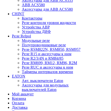
Аксессуары для ABB ACS355
ABB ACS580
Аксессуары для ABB ACS580
CHINT
Контакторы
Реле контроля уровня жидкости
Устройства АВР
Устройства ДИФ
Реле Relpol
Модульные реле
Полупроводниковые реле
Реле RSM822N, RSM850, RSM957
Реле R15 и аксессуары к ним
Реле R2/3/4N и RM84/85
Реле RM699, RM12, RM96, R2M
Реле RUC и аксессуары к ним
Таймеры интервалов времени
EATON
Авт. выключатели Eaton
Аксессуары для модульных
выключателей Eaton
Мой аккаунт
Корзина
Оплата
Доставка