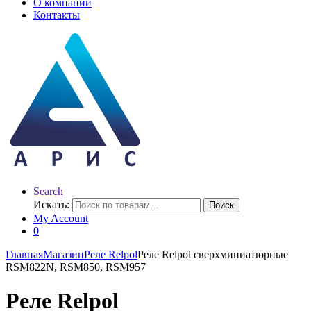
О компании
Контакты
Search
Искать:
Поиск
My Account
0
Главная
Магазин
Реле Relpol
Реле Relpol сверхминиатюрные
RSM822N, RSM850, RSM957
Реле Relpol