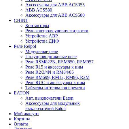
Аксессуары для ABB ACS355
ABB ACS580
Аксессуары для ABB ACS580
CHINT
Контакторы
Реле контроля уровня жидкости
Устройства АВР
Устройства ДИФ
Реле Relpol
Модульные реле
Полупроводниковые реле
Реле RSM822N, RSM850, RSM957
Реле R15 и аксессуары к ним
Реле R2/3/4N и RM84/85
Реле RM699, RM12, RM96, R2M
Реле RUC и аксессуары к ним
Таймеры интервалов времени
EATON
Авт. выключатели Eaton
Аксессуары для модульных
выключателей Eaton
Мой аккаунт
Корзина
Оплата