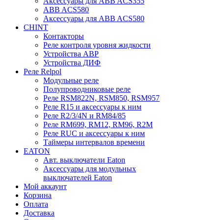
Аксессуары для ABB ACS355
ABB ACS580
Аксессуары для ABB ACS580
CHINT
Контакторы
Реле контроля уровня жидкости
Устройства АВР
Устройства ДИФ
Реле Relpol
Модульные реле
Полупроводниковые реле
Реле RSM822N, RSM850, RSM957
Реле R15 и аксессуары к ним
Реле R2/3/4N и RM84/85
Реле RM699, RM12, RM96, R2M
Реле RUC и аксессуары к ним
Таймеры интервалов времени
EATON
Авт. выключатели Eaton
Аксессуары для модульных
выключателей Eaton
Мой аккаунт
Корзина
Оплата
Доставка