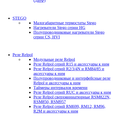
(ДИФ)
STEGO
Малогабаритные термостаты Stego
Нагреватели Stego серии HG
Полупроводниковые нагреватели Stego
серии CS, HVI
Реле Relpol
Модульные реле Relpol
Реле Relpol серий R15 и аксессуары к ним
Реле Relpol серий R2/3/4N и RM84/85 и
аксессуары к ним
Полупроводниковые и интерфейсные реле
Relpol и аксессуары к ним
Таймеры интервалов времени
Реле Relpol серий RUC и аксессуары к ним
Реле Relpol сверхминиатюрные RSM822N,
RSM850, RSM957
Реле Relpol серий RM699, RM12, RM96,
R2M и аксессуары к ним