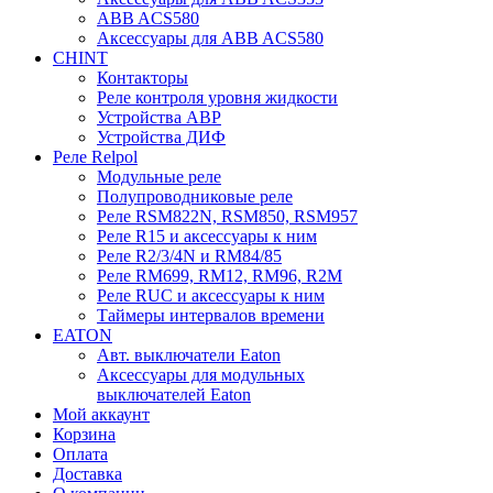
ABB ACS580
Аксессуары для ABB ACS580
CHINT
Контакторы
Реле контроля уровня жидкости
Устройства АВР
Устройства ДИФ
Реле Relpol
Модульные реле
Полупроводниковые реле
Реле RSM822N, RSM850, RSM957
Реле R15 и аксессуары к ним
Реле R2/3/4N и RM84/85
Реле RM699, RM12, RM96, R2M
Реле RUC и аксессуары к ним
Таймеры интервалов времени
EATON
Авт. выключатели Eaton
Аксессуары для модульных
выключателей Eaton
Мой аккаунт
Корзина
Оплата
Доставка