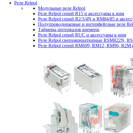
Реле Relpol
Модульные реле Relpol
Реле Relpol серий R15 и аксессуары к ним
Реле Relpol серий R2/3/4N и RM84/85 и аксес
Полупроводниковые и интерфейсные реле Relp
Таймеры интервалов времени
Реле Relpol серий RUC и аксессуары к ним
Реле Relpol сверхминиатюрные RSM822N, R
Реле Relpol серий RM699, RM12, RM96, R2M 