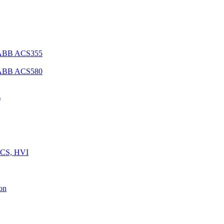
 ABB ACS355
 ABB ACS580
)
 CS, HVI
on