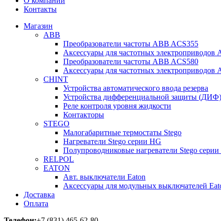
О компании
Контакты
Магазин
ABB
Преобразователи частоты ABB ACS355
Аксессуары для частотных электроприводов
Преобразователи частоты ABB ACS580
Аксессуары для частотных электроприводов
CHINT
Устройства автоматического ввода резерва
Устройства дифференциальной защиты (ДИФ
Реле контроля уровня жидкости
Контакторы
STEGO
Малогабаритные термостаты Stego
Нагреватели Stego серии HG
Полупроводниковые нагреватели Stego серии
RELPOL
EATON
Авт. выключатели Eaton
Аксессуары для модульных выключателей Eat
Доставка
Оплата
Телефон:
+7 (831) 465-62-80