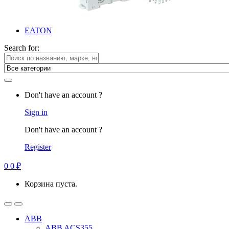
EATON
Search for:
Don't have an account ?
Sign in
Don't have an account ?
Register
0
0
₽
Корзина пуста.
ABB
ABB ACS355