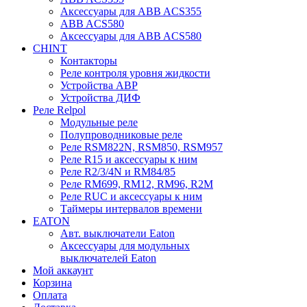
Аксессуары для ABB ACS355
ABB ACS580
Аксессуары для ABB ACS580
CHINT
Контакторы
Реле контроля уровня жидкости
Устройства АВР
Устройства ДИФ
Реле Relpol
Модульные реле
Полупроводниковые реле
Реле RSM822N, RSM850, RSM957
Реле R15 и аксессуары к ним
Реле R2/3/4N и RM84/85
Реле RM699, RM12, RM96, R2M
Реле RUC и аксессуары к ним
Таймеры интервалов времени
EATON
Авт. выключатели Eaton
Аксессуары для модульных
выключателей Eaton
Мой аккаунт
Корзина
Оплата