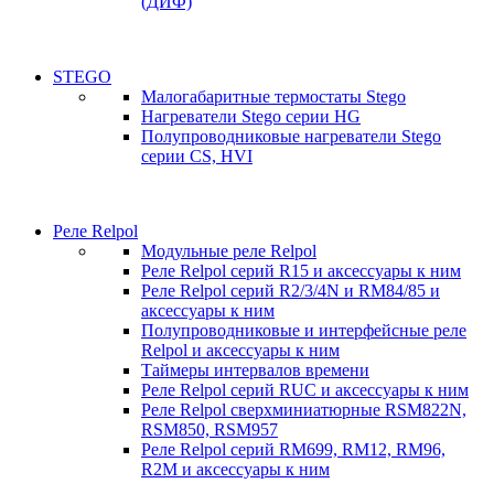
(ДИФ)
STEGO
Малогабаритные термостаты Stego
Нагреватели Stego серии HG
Полупроводниковые нагреватели Stego
серии CS, HVI
Реле Relpol
Модульные реле Relpol
Реле Relpol серий R15 и аксессуары к ним
Реле Relpol серий R2/3/4N и RM84/85 и
аксессуары к ним
Полупроводниковые и интерфейсные реле
Relpol и аксессуары к ним
Таймеры интервалов времени
Реле Relpol серий RUC и аксессуары к ним
Реле Relpol сверхминиатюрные RSM822N,
RSM850, RSM957
Реле Relpol серий RM699, RM12, RM96,
R2M и аксессуары к ним