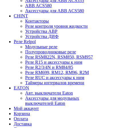
Аксессуары для ABB ACS355
ABB ACS580
Аксессуары для ABB ACS580
CHINT
Контакторы
Реле контроля уровня жидкости
Устройства АВР
Устройства ДИФ
Реле Relpol
Модульные реле
Полупроводниковые реле
Реле RSM822N, RSM850, RSM957
Реле R15 и аксессуары к ним
Реле R2/3/4N и RM84/85
Реле RM699, RM12, RM96, R2M
Реле RUC и аксессуары к ним
Таймеры интервалов времени
EATON
Авт. выключатели Eaton
Аксессуары для модульных
выключателей Eaton
Мой аккаунт
Корзина
Оплата
Доставка