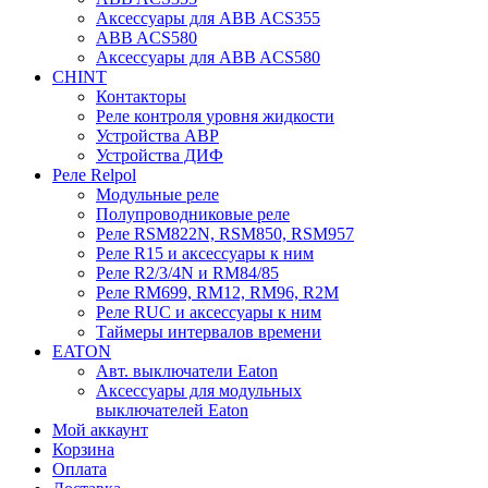
Аксессуары для ABB ACS355
ABB ACS580
Аксессуары для ABB ACS580
CHINT
Контакторы
Реле контроля уровня жидкости
Устройства АВР
Устройства ДИФ
Реле Relpol
Модульные реле
Полупроводниковые реле
Реле RSM822N, RSM850, RSM957
Реле R15 и аксессуары к ним
Реле R2/3/4N и RM84/85
Реле RM699, RM12, RM96, R2M
Реле RUC и аксессуары к ним
Таймеры интервалов времени
EATON
Авт. выключатели Eaton
Аксессуары для модульных
выключателей Eaton
Мой аккаунт
Корзина
Оплата