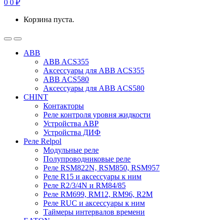
0
0
₽
Корзина пуста.
ABB
ABB ACS355
Аксессуары для ABB ACS355
ABB ACS580
Аксессуары для ABB ACS580
CHINT
Контакторы
Реле контроля уровня жидкости
Устройства АВР
Устройства ДИФ
Реле Relpol
Модульные реле
Полупроводниковые реле
Реле RSM822N, RSM850, RSM957
Реле R15 и аксессуары к ним
Реле R2/3/4N и RM84/85
Реле RM699, RM12, RM96, R2M
Реле RUC и аксессуары к ним
Таймеры интервалов времени