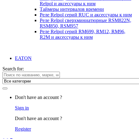
Relpol и аксессуары к ним
Таймеры интервалов времени
Реле Relpol серий RUC и аксессуары к ним
Реле Relpol сверхминиатюрные RSM822N,
RSM850, RSM957
Реле Relpol серий RM699, RM12, RM96,
R2M и аксессуары к ним
EATON
Search for:
Don't have an account ?
Sign in
Don't have an account ?
Register