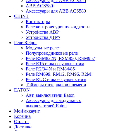
Аксессуары для ABB ACS355
ABB ACS580
Аксессуары для ABB ACS580
CHINT
Контакторы
Реле контроля уровня жидкости
Устройства АВР
Устройства ДИФ
Реле Relpol
Модульные реле
Полупроводниковые реле
Реле RSM822N, RSM850, RSM957
Реле R15 и аксессуары к ним
Реле R2/3/4N и RM84/85
Реле RM699, RM12, RM96, R2M
Реле RUC и аксессуары к ним
Таймеры интервалов времени
EATON
Авт. выключатели Eaton
Аксессуары для модульных
выключателей Eaton
Мой аккаунт
Корзина
Оплата
Доставка