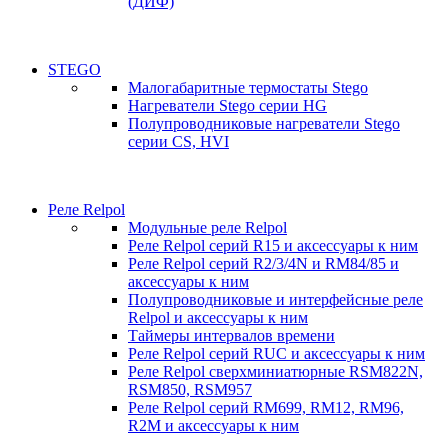
(ДИФ)
STEGO
Малогабаритные термостаты Stego
Нагреватели Stego серии HG
Полупроводниковые нагреватели Stego
серии CS, HVI
Реле Relpol
Модульные реле Relpol
Реле Relpol серий R15 и аксессуары к ним
Реле Relpol серий R2/3/4N и RM84/85 и
аксессуары к ним
Полупроводниковые и интерфейсные реле
Relpol и аксессуары к ним
Таймеры интервалов времени
Реле Relpol серий RUC и аксессуары к ним
Реле Relpol сверхминиатюрные RSM822N,
RSM850, RSM957
Реле Relpol серий RM699, RM12, RM96,
R2M и аксессуары к ним