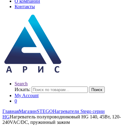
О компании
Контакты
Search
Искать:
Поиск
My Account
0
Главная
Магазин
STEGO
Нагреватели Stego серии
HG
Нагреватель полупроводниковый HG 140, 45Вт, 120-
240VAC/DC, пружинный зажим