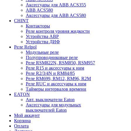
Аксессуары для ABB ACS355
ABB ACS580
Аксессуары для ABB ACS580
CHINT
Контакторы
Реле контроля уровня жидкости
Устройства АВР
Устройства ДИФ
Реле Relpol
Модульные реле
Полупроводниковые реле
Реле RSM822N, RSM850, RSM957
Реле R15 и аксессуары к ним
Реле R2/3/4N и RM84/85
Реле RM699, RM12, RM96, R2M
Реле RUC и аксессуары к ним
Таймеры интервалов времени
EATON
Авт. выключатели Eaton
Аксессуары для модульных
выключателей Eaton
Мой аккаунт
Корзина
Оплата