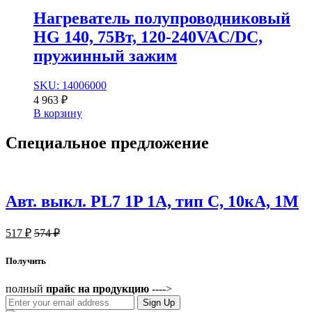
Нагреватель полупроводниковый
HG 140, 75Вт, 120-240VAC/DC,
пружинный зажим
SKU: 14006000
4 963
₽
В корзину
Специальное
предложение
Авт. выкл. PL7 1P 1А, тип С, 10кА, 1М
517
₽
574
₽
Получить
полный
прайс на продукцию
---->
Sign Up