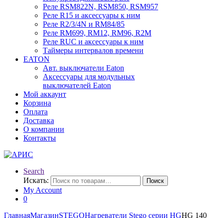
Реле RSM822N, RSM850, RSM957
Реле R15 и аксессуары к ним
Реле R2/3/4N и RM84/85
Реле RM699, RM12, RM96, R2M
Реле RUC и аксессуары к ним
Таймеры интервалов времени
EATON
Авт. выключатели Eaton
Аксессуары для модульных
выключателей Eaton
Мой аккаунт
Корзина
Оплата
Доставка
О компании
Контакты
Search
Искать:
Поиск
My Account
0
Главная
Магазин
STEGO
Нагреватели Stego серии HG
HG 140