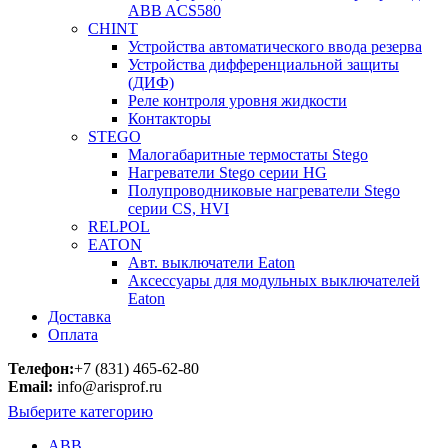
ABB ACS580
CHINT
Устройства автоматического ввода резерва
Устройства дифференциальной защиты
(ДИФ)
Реле контроля уровня жидкости
Контакторы
STEGO
Малогабаритные термостаты Stego
Нагреватели Stego серии HG
Полупроводниковые нагреватели Stego
серии CS, HVI
RELPOL
EATON
Авт. выключатели Eaton
Аксессуары для модульных выключателей
Eaton
Доставка
Оплата
Телефон:
+7 (831) 465-62-80
Email:
info@arisprof.ru
Выберите категорию
ABB