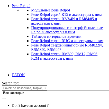
Реле Relpol
Модульные реле Relpol
Реле Relpol серий R15 и аксессуары к ним
Реле Relpol серий R2/3/4N и RM84/85 и
аксессуары к ним
Полупроводниковые и интерфейсные реле
Relpol и аксессуары к ним
Таймеры интервалов времени
Реле Relpol серий RUC и аксессуары к ним
Реле Relpol сверхминиатюрные RSM822N,
RSM850, RSM957
Реле Relpol серий RM699, RM12, RM96,
R2M и аксессуары к ним
EATON
Search for:
Don't have an account ?