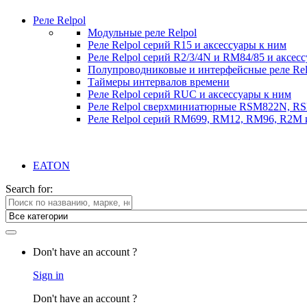
Реле Relpol
Модульные реле Relpol
Реле Relpol серий R15 и аксессуары к ним
Реле Relpol серий R2/3/4N и RM84/85 и аксес
Полупроводниковые и интерфейсные реле Relp
Таймеры интервалов времени
Реле Relpol серий RUC и аксессуары к ним
Реле Relpol сверхминиатюрные RSM822N, R
Реле Relpol серий RM699, RM12, RM96, R2M 
EATON
Search for:
Don't have an account ?
Sign in
Don't have an account ?