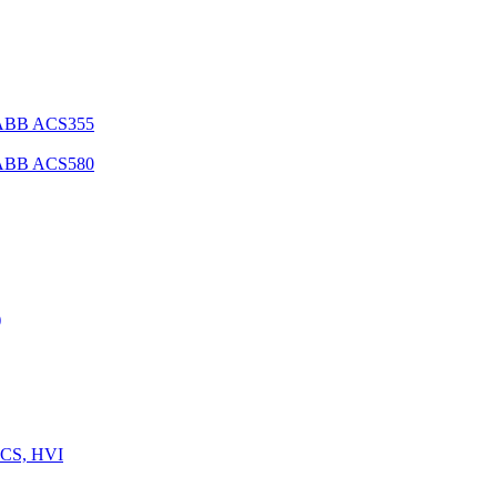
 ABB ACS355
 ABB ACS580
)
 CS, HVI