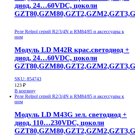
диод, 24…60VDC, цоколи
GZT80,GZM80,GZT2,GZM2,GZT3,
Реле Relpol серий R2/3/4N и RM84/85 и аксессуары к
ним
Модуль LD M42R крас.cветодиод +
диод, 24…60VDC, цоколи
GZT80,GZM80,GZT2,GZM2,GZT3,
SKU: 854743
123
₽
В корзину
Реле Relpol серий R2/3/4N и RM84/85 и аксессуары к
ним
Модуль LD M43G зел. cветодиод +
диод, 110…230VDC, цоколи
GZT80,GZM80,GZT2,GZM2,GZT3,