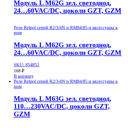
Модуль L M62G зел. cветодиод,
24…60VAC/DC, цоколи GZT, GZM
Реле Relpol серий R2/3/4N и RM84/85 и аксессуары к
ним
Модуль L M62G зел. cветодиод,
24…60VAC/DC, цоколи GZT, GZM
SKU: 854852
168
₽
В корзину
Реле Relpol серий R2/3/4N и RM84/85 и аксессуары к
ним
Модуль L M63G зел. cветодиод,
110…230VAC/DC, цоколи GZT,
GZM