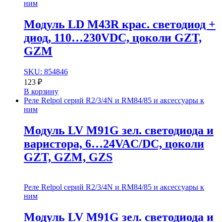
ним
Модуль LD M43R крас. cветодиод +
диод, 110…230VDC, цоколи GZT,
GZM
SKU: 854846
123
₽
В корзину
Реле Relpol серий R2/3/4N и RM84/85 и аксессуары к
ним
Модуль LV M91G зел. светодиода и
варистора, 6…24VAC/DC, цоколи
GZT, GZM, GZS
Реле Relpol серий R2/3/4N и RM84/85 и аксессуары к
ним
Модуль LV M91G зел. светодиода и