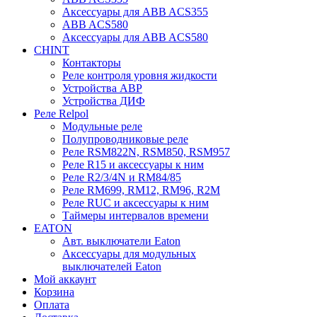
Аксессуары для ABB ACS355
ABB ACS580
Аксессуары для ABB ACS580
CHINT
Контакторы
Реле контроля уровня жидкости
Устройства АВР
Устройства ДИФ
Реле Relpol
Модульные реле
Полупроводниковые реле
Реле RSM822N, RSM850, RSM957
Реле R15 и аксессуары к ним
Реле R2/3/4N и RM84/85
Реле RM699, RM12, RM96, R2M
Реле RUC и аксессуары к ним
Таймеры интервалов времени
EATON
Авт. выключатели Eaton
Аксессуары для модульных
выключателей Eaton
Мой аккаунт
Корзина
Оплата