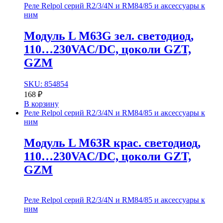
Реле Relpol серий R2/3/4N и RM84/85 и аксессуары к
ним
Модуль L M63G зел. cветодиод,
110…230VAC/DC, цоколи GZT,
GZM
SKU: 854854
168
₽
В корзину
Реле Relpol серий R2/3/4N и RM84/85 и аксессуары к
ним
Модуль L M63R крас. cветодиод,
110…230VAC/DC, цоколи GZT,
GZM
Реле Relpol серий R2/3/4N и RM84/85 и аксессуары к
ним