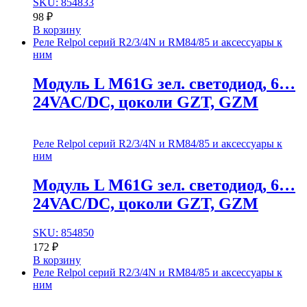
SKU: 854833
98
₽
В корзину
Реле Relpol серий R2/3/4N и RM84/85 и аксессуары к
ним
Модуль L M61G зел. cветодиод, 6…
24VAC/DC, цоколи GZT, GZM
Реле Relpol серий R2/3/4N и RM84/85 и аксессуары к
ним
Модуль L M61G зел. cветодиод, 6…
24VAC/DC, цоколи GZT, GZM
SKU: 854850
172
₽
В корзину
Реле Relpol серий R2/3/4N и RM84/85 и аксессуары к
ним