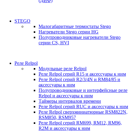
(ДИФ)
STEGO
Малогабаритные термостаты Stego
Нагреватели Stego серии HG
Полупроводниковые нагреватели Stego
серии CS, HVI
Реле Relpol
Модульные реле Relpol
Реле Relpol серий R15 и аксессуары к ним
Реле Relpol серий R2/3/4N и RM84/85 и
аксессуары к ним
Полупроводниковые и интерфейсные реле
Relpol и аксессуары к ним
Таймеры интервалов времени
Реле Relpol серий RUC и аксессуары к ним
Реле Relpol сверхминиатюрные RSM822N,
RSM850, RSM957
Реле Relpol серий RM699, RM12, RM96,
R2M и аксессуары к ним