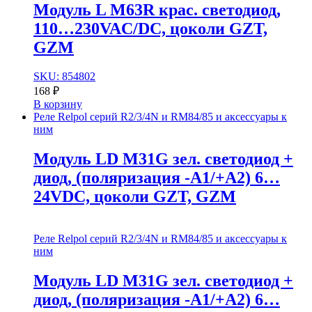
Модуль L M63R крас. cветодиод,
110…230VAC/DC, цоколи GZT,
GZM
SKU: 854802
168
₽
В корзину
Реле Relpol серий R2/3/4N и RM84/85 и аксессуары к
ним
Модуль LD M31G зел. cветодиод +
диод, (поляризация -А1/+А2) 6…
24VDC, цоколи GZT, GZM
Реле Relpol серий R2/3/4N и RM84/85 и аксессуары к
ним
Модуль LD M31G зел. cветодиод +
диод, (поляризация -А1/+А2) 6…