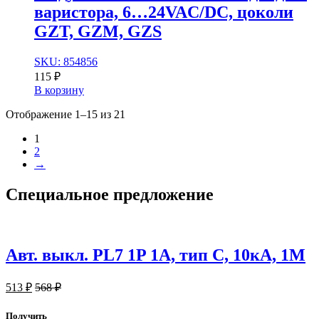
варистора, 6…24VAC/DC, цоколи
GZT, GZM, GZS
SKU: 854856
115
₽
В корзину
Отображение 1–15 из 21
1
2
→
Специальное
предложение
Авт. выкл. PL7 1P 1А, тип С, 10кА, 1М
513
₽
568
₽
Получить