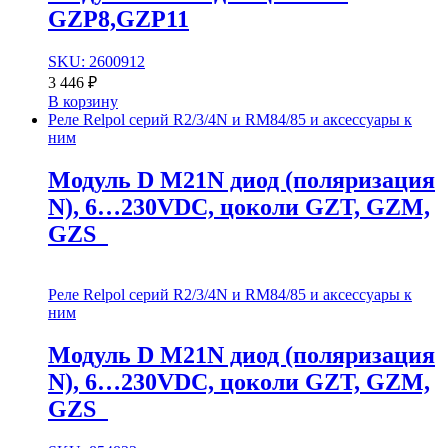
GZP8,GZP11
SKU: 2600912
3 446
₽
В корзину
Реле Relpol серий R2/3/4N и RM84/85 и аксессуары к
ним
Модуль D M21N диод (поляризация
N), 6…230VDC, цоколи GZT, GZM,
GZS
Реле Relpol серий R2/3/4N и RM84/85 и аксессуары к
ним
Модуль D M21N диод (поляризация
N), 6…230VDC, цоколи GZT, GZM,
GZS