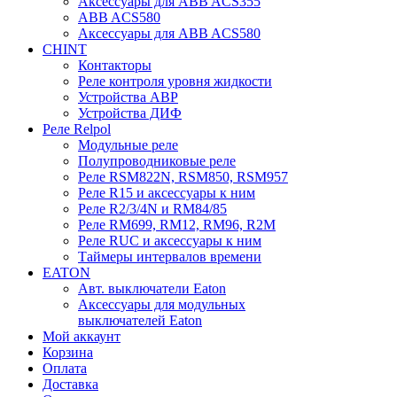
Аксессуары для ABB ACS355
ABB ACS580
Аксессуары для ABB ACS580
CHINT
Контакторы
Реле контроля уровня жидкости
Устройства АВР
Устройства ДИФ
Реле Relpol
Модульные реле
Полупроводниковые реле
Реле RSM822N, RSM850, RSM957
Реле R15 и аксессуары к ним
Реле R2/3/4N и RM84/85
Реле RM699, RM12, RM96, R2M
Реле RUC и аксессуары к ним
Таймеры интервалов времени
EATON
Авт. выключатели Eaton
Аксессуары для модульных
выключателей Eaton
Мой аккаунт
Корзина
Оплата
Доставка