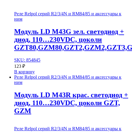
Реле Relpol серий R2/3/4N и RM84/85 и аксессуары к
ним
Модуль LD M43G зел. cветодиод +
диод, 110…230VDC, цоколи
GZT80,GZM80,GZT2,GZM2,GZT3,
SKU: 854845
123
₽
В корзину
Реле Relpol серий R2/3/4N и RM84/85 и аксессуары к
ним
Модуль LD M43R крас. cветодиод +
диод, 110…230VDC, цоколи GZT,
GZM
Реле Relpol серий R2/3/4N и RM84/85 и аксессуары к