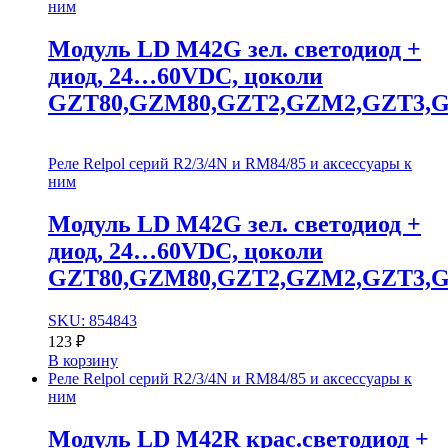
ним
Модуль LD M42G зел. cветодиод +
диод, 24…60VDC, цоколи
GZT80,GZM80,GZT2,GZM2,GZT3,
Реле Relpol серий R2/3/4N и RM84/85 и аксессуары к
ним
Модуль LD M42G зел. cветодиод +
диод, 24…60VDC, цоколи
GZT80,GZM80,GZT2,GZM2,GZT3,
SKU: 854843
123
₽
В корзину
Реле Relpol серий R2/3/4N и RM84/85 и аксессуары к
ним
Модуль LD M42R крас.cветодиод +