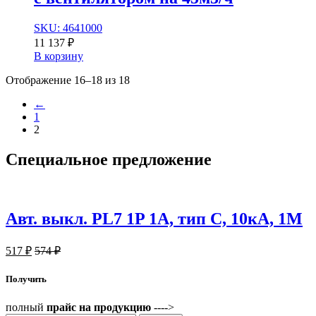
SKU: 4641000
11 137
₽
В корзину
Отображение 16–18 из 18
←
1
2
Специальное
предложение
Авт. выкл. PL7 1P 1А, тип С, 10кА, 1М
517
₽
574
₽
Получить
полный
прайс на продукцию
---->