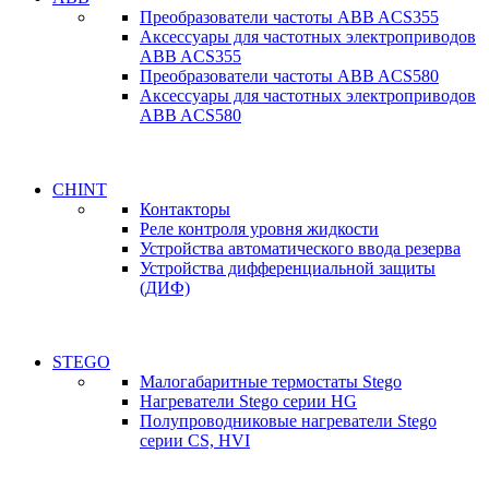
Преобразователи частоты ABB ACS355
Аксессуары для частотных электроприводов
ABB ACS355
Преобразователи частоты ABB ACS580
Аксессуары для частотных электроприводов
ABB ACS580
CHINT
Контакторы
Реле контроля уровня жидкости
Устройства автоматического ввода резерва
Устройства дифференциальной защиты
(ДИФ)
STEGO
Малогабаритные термостаты Stego
Нагреватели Stego серии HG
Полупроводниковые нагреватели Stego
серии CS, HVI