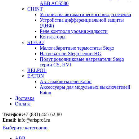
ABB ACS580
CHINT
Устройства автоматического ввода резерва
Устройства дифференциальной защиты
(ДИФ)
Реле контроля уровня жидкости
Контакторы
STEGO
Малогабаритные термостаты Stego
Нагреватели Stego серии HG
Полупроводниковые нагреватели Stego
серии CS, HVI
RELPOL
EATON
Авт. выключатели Eaton
Аксессуары для модульных выключателей
Eaton
Доставка
Оплата
Телефон:
+7 (831) 465-62-80
Email:
info@arisprof.ru
Выберите категорию
ABB