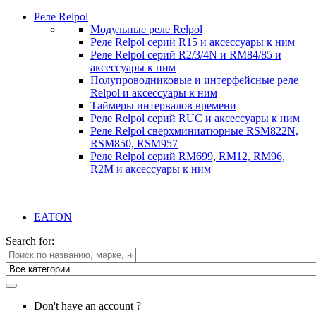
Реле Relpol
Модульные реле Relpol
Реле Relpol серий R15 и аксессуары к ним
Реле Relpol серий R2/3/4N и RM84/85 и
аксессуары к ним
Полупроводниковые и интерфейсные реле
Relpol и аксессуары к ним
Таймеры интервалов времени
Реле Relpol серий RUC и аксессуары к ним
Реле Relpol сверхминиатюрные RSM822N,
RSM850, RSM957
Реле Relpol серий RM699, RM12, RM96,
R2M и аксессуары к ним
EATON
Search for:
Don't have an account ?