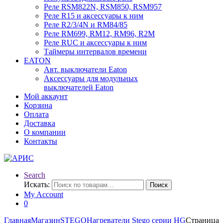
Реле RSM822N, RSM850, RSM957
Реле R15 и аксессуары к ним
Реле R2/3/4N и RM84/85
Реле RM699, RM12, RM96, R2M
Реле RUC и аксессуары к ним
Таймеры интервалов времени
EATON
Авт. выключатели Eaton
Аксессуары для модульных
выключателей Eaton
Мой аккаунт
Корзина
Оплата
Доставка
О компании
Контакты
Search
Искать:
Поиск
My Account
0
Главная
Магазин
STEGO
Нагреватели Stego серии HG
Страница