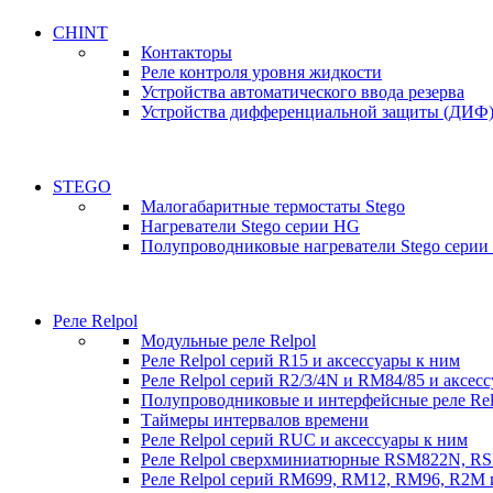
CHINT
Контакторы
Реле контроля уровня жидкости
Устройства автоматического ввода резерва
Устройства дифференциальной защиты (ДИФ
STEGO
Малогабаритные термостаты Stego
Нагреватели Stego серии HG
Полупроводниковые нагреватели Stego серии
Реле Relpol
Модульные реле Relpol
Реле Relpol серий R15 и аксессуары к ним
Реле Relpol серий R2/3/4N и RM84/85 и аксес
Полупроводниковые и интерфейсные реле Relp
Таймеры интервалов времени
Реле Relpol серий RUC и аксессуары к ним
Реле Relpol сверхминиатюрные RSM822N, R
Реле Relpol серий RM699, RM12, RM96, R2M 