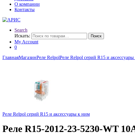
О компании
Контакты
Search
Искать:
Поиск
My Account
0
Главная
Магазин
Реле Relpol
Реле Relpol серий R15 и аксессуары
Реле Relpol серий R15 и аксессуары к ним
Реле R15-2012-23-5230-WT 10А