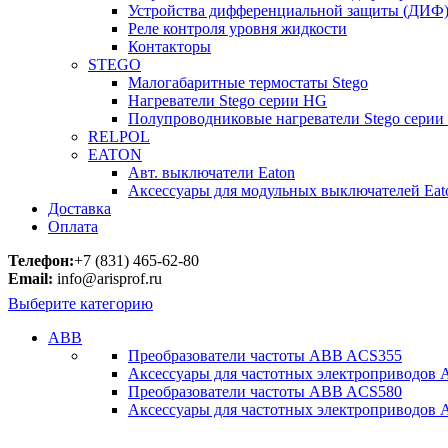
Устройства дифференциальной защиты (ДИФ
Реле контроля уровня жидкости
Контакторы
STEGO
Малогабаритные термостаты Stego
Нагреватели Stego серии HG
Полупроводниковые нагреватели Stego серии
RELPOL
EATON
Авт. выключатели Eaton
Аксессуары для модульных выключателей Eat
Доставка
Оплата
Телефон:
+7 (831) 465-62-80
Email:
info@arisprof.ru
Выберите категорию
ABB
Преобразователи частоты ABB ACS355
Аксессуары для частотных электроприводов
Преобразователи частоты ABB ACS580
Аксессуары для частотных электроприводов