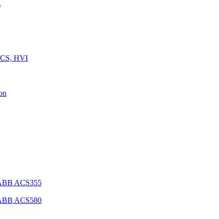
)
 CS, HVI
on
 ABB ACS355
 ABB ACS580