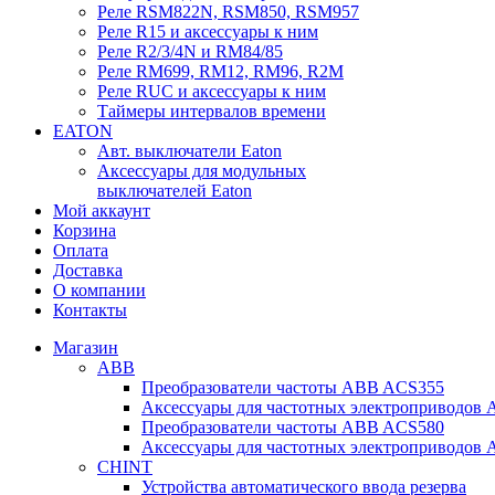
Реле RSM822N, RSM850, RSM957
Реле R15 и аксессуары к ним
Реле R2/3/4N и RM84/85
Реле RM699, RM12, RM96, R2M
Реле RUC и аксессуары к ним
Таймеры интервалов времени
EATON
Авт. выключатели Eaton
Аксессуары для модульных
выключателей Eaton
Мой аккаунт
Корзина
Оплата
Доставка
О компании
Контакты
Магазин
ABB
Преобразователи частоты ABB ACS355
Аксессуары для частотных электроприводов
Преобразователи частоты ABB ACS580
Аксессуары для частотных электроприводов
CHINT
Устройства автоматического ввода резерва