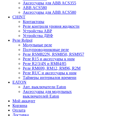
Аксессуары для ABB ACS355
ABB ACS580
Аксессуары для ABB ACS580
CHINT
Контакторы
Реле контроля уровня жидкости
Устройства АВР
Устройства ДИФ
Реле Relpol
Модульные реле
Полупроводниковые реле
Реле RSM822N, RSM850, RSM957
Реле R15 и аксессуары к ним
Реле R2/3/4N и RM84/85
Реле RM699, RM12, RM96, R2M
Реле RUC и аксессуары к ним
Таймеры интервалов времени
EATON
Авт. выключатели Eaton
Аксессуары для модульных
выключателей Eaton
Мой аккаунт
Корзина
Оплата
Доставка