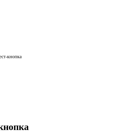
ест-кнопка
-кнопка