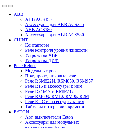
ABB
ABB ACS355
Аксессуары для ABB ACS355
ABB ACS580
Аксессуары для ABB ACS580
CHINT
Контакторы
Реле контроля уровня жидкости
Устройства АВР
Устройства ДИФ
Реле Relpol
Модульные реле
Полупроводниковые реле
Реле RSM822N, RSM850, RSM957
Реле R15 и аксессуары к ним
Реле R2/3/4N и RM84/85
Реле RM699, RM12, RM96, R2M
Реле RUC и аксессуары к ним
Таймеры интервалов времени
EATON
Авт. выключатели Eaton
Аксессуары для модульных
выключателей Eaton