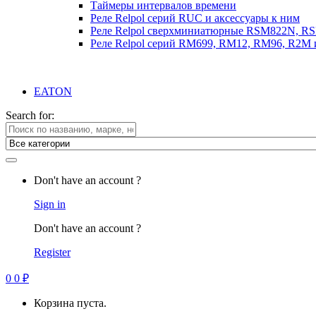
Таймеры интервалов времени
Реле Relpol серий RUC и аксессуары к ним
Реле Relpol сверхминиатюрные RSM822N, R
Реле Relpol серий RM699, RM12, RM96, R2M 
EATON
Search for:
Don't have an account ?
Sign in
Don't have an account ?
Register
0
0
₽
Корзина пуста.