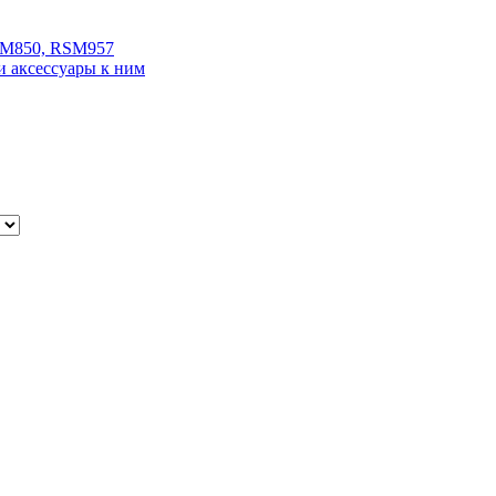
SM850, RSM957
и аксессуары к ним