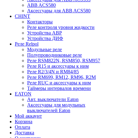
ABB ACS580
Аксессуары для ABB ACS580
CHINT
Контакторы
Реле контроля уровня жидкости
Устройства АВР
Устройства ДИФ
Реле Relpol
Модульные реле
Полупроводниковые реле
Реле RSM822N, RSM850, RSM957
Реле R15 и аксессуары к ним
Реле R2/3/4N и RM84/85
Реле RM699, RM12, RM96, R2M
Реле RUC и аксессуары к ним
Таймеры интервалов времени
EATON
Авт. выключатели Eaton
Аксессуары для модульных
выключателей Eaton
Мой аккаунт
Корзина
Оплата
Доставка