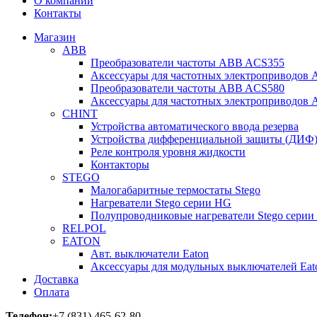
О компании
Контакты
Магазин
ABB
Преобразователи частоты ABB ACS355
Аксессуары для частотных электроприводов
Преобразователи частоты ABB ACS580
Аксессуары для частотных электроприводов
CHINT
Устройства автоматического ввода резерва
Устройства дифференциальной защиты (ДИФ
Реле контроля уровня жидкости
Контакторы
STEGO
Малогабаритные термостаты Stego
Нагреватели Stego серии HG
Полупроводниковые нагреватели Stego серии
RELPOL
EATON
Авт. выключатели Eaton
Аксессуары для модульных выключателей Eat
Доставка
Оплата
Телефон:
+7 (831) 465-62-80