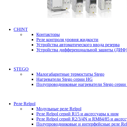
CHINT
Контакторы
Реле контроля уровня жидкости
Устройства автоматического ввода резерва
Устройства дифференциальной защиты (ДИФ
STEGO
Малогабаритные термостаты Stego
Нагреватели Stego серии HG
Полупроводниковые нагреватели Stego серии
Реле Relpol
Модульные реле Relpol
Реле Relpol серий R15 и аксессуары к ним
Реле Relpol серий R2/3/4N и RM84/85 и аксес
Полупроводниковые и интерфейсные реле Relp