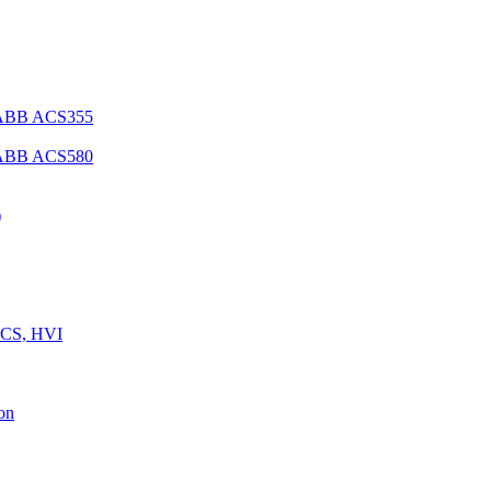
 ABB ACS355
 ABB ACS580
)
 CS, HVI
on