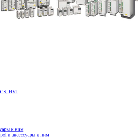
)
 CS, HVI
суары к ним
ol и аксессуары к ним