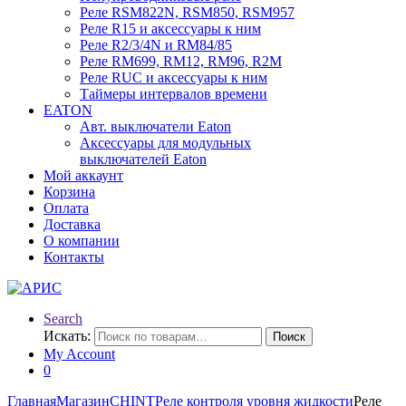
Реле RSM822N, RSM850, RSM957
Реле R15 и аксессуары к ним
Реле R2/3/4N и RM84/85
Реле RM699, RM12, RM96, R2M
Реле RUC и аксессуары к ним
Таймеры интервалов времени
EATON
Авт. выключатели Eaton
Аксессуары для модульных
выключателей Eaton
Мой аккаунт
Корзина
Оплата
Доставка
О компании
Контакты
Search
Искать:
Поиск
My Account
0
Главная
Магазин
CHINT
Реле контроля уровня жидкости
Реле