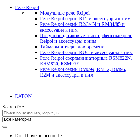
Реле Relpol
Модульные реле Relpol
Реле Relpol серий R15 и аксессуары к ним
Реле Relpol серий R2/3/4N и RM84/85 и
аксессуары к ним
Полупроводниковые и интерфейсные реле
Relpol и аксессуары к ним
Таймеры интервалов времени
Реле Relpol серий RUC и аксессуары к ним
Реле Relpol сверхминиатюрные RSM822N,
RSM850, RSM957
Реле Relpol серий RM699, RM12, RM96,
R2M и аксессуары к ним
EATON
Search for:
Don't have an account ?