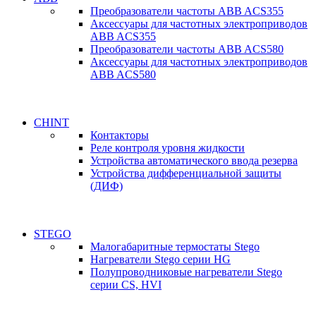
Преобразователи частоты ABB ACS355
Аксессуары для частотных электроприводов
ABB ACS355
Преобразователи частоты ABB ACS580
Аксессуары для частотных электроприводов
ABB ACS580
CHINT
Контакторы
Реле контроля уровня жидкости
Устройства автоматического ввода резерва
Устройства дифференциальной защиты
(ДИФ)
STEGO
Малогабаритные термостаты Stego
Нагреватели Stego серии HG
Полупроводниковые нагреватели Stego
серии CS, HVI