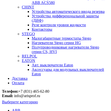
ABB ACS580
CHINT
Устройства автоматического ввода резерва
Устройства дифференциальной защиты
(ДИФ)
Реле контроля уровня жидкости
Контакторы
STEGO
Малогабаритные термостаты Stego
Нагреватели Stego серии HG
Полупроводниковые нагреватели Stego
серии CS, HVI
RELPOL
EATON
Авт. выключатели Eaton
Аксессуары для модульных выключателей
Eaton
Доставка
Оплата
Телефон:
+7 (831) 465-62-80
Email:
info@arisprof.ru
Выберите категорию
ABB