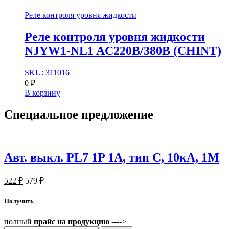
Реле контроля уровня жидкости
Реле контроля уровня жидкости
NJYW1-NL1 AC220В/380В (CHINT)
SKU: 311016
0
₽
В корзину
Специальное
предложение
Авт. выкл. PL7 1P 1А, тип С, 10кА, 1М
522
₽
579
₽
Получить
полный
прайс на продукцию
---->