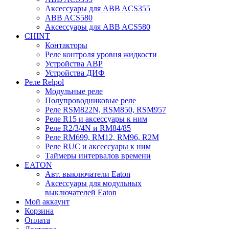
Аксессуары для ABB ACS355
ABB ACS580
Аксессуары для ABB ACS580
CHINT
Контакторы
Реле контроля уровня жидкости
Устройства АВР
Устройства ДИФ
Реле Relpol
Модульные реле
Полупроводниковые реле
Реле RSM822N, RSM850, RSM957
Реле R15 и аксессуары к ним
Реле R2/3/4N и RM84/85
Реле RM699, RM12, RM96, R2M
Реле RUC и аксессуары к ним
Таймеры интервалов времени
EATON
Авт. выключатели Eaton
Аксессуары для модульных
выключателей Eaton
Мой аккаунт
Корзина
Оплата