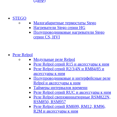
(ДИФ)
STEGO
Малогабаритные термостаты Stego
Нагреватели Stego серии HG
Полупроводниковые нагреватели Stego
серии CS, HVI
Реле Relpol
Модульные реле Relpol
Реле Relpol серий R15 и аксессуары к ним
Реле Relpol серий R2/3/4N и RM84/85 и
аксессуары к ним
Полупроводниковые и интерфейсные реле
Relpol и аксессуары к ним
Таймеры интервалов времени
Реле Relpol серий RUC и аксессуары к ним
Реле Relpol сверхминиатюрные RSM822N,
RSM850, RSM957
Реле Relpol серий RM699, RM12, RM96,
R2M и аксессуары к ним