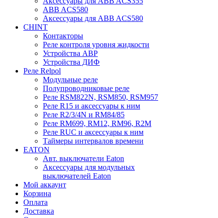
Аксессуары для ABB ACS355
ABB ACS580
Аксессуары для ABB ACS580
CHINT
Контакторы
Реле контроля уровня жидкости
Устройства АВР
Устройства ДИФ
Реле Relpol
Модульные реле
Полупроводниковые реле
Реле RSM822N, RSM850, RSM957
Реле R15 и аксессуары к ним
Реле R2/3/4N и RM84/85
Реле RM699, RM12, RM96, R2M
Реле RUC и аксессуары к ним
Таймеры интервалов времени
EATON
Авт. выключатели Eaton
Аксессуары для модульных
выключателей Eaton
Мой аккаунт
Корзина
Оплата
Доставка