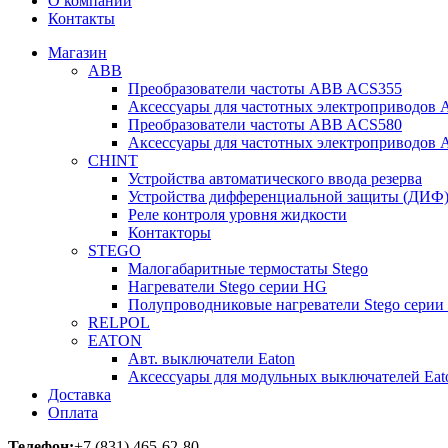
О компании
Контакты
Магазин
ABB
Преобразователи частоты ABB ACS355
Аксессуары для частотных электроприводов
Преобразователи частоты ABB ACS580
Аксессуары для частотных электроприводов
CHINT
Устройства автоматического ввода резерва
Устройства дифференциальной защиты (ДИФ
Реле контроля уровня жидкости
Контакторы
STEGO
Малогабаритные термостаты Stego
Нагреватели Stego серии HG
Полупроводниковые нагреватели Stego серии
RELPOL
EATON
Авт. выключатели Eaton
Аксессуары для модульных выключателей Eat
Доставка
Оплата
Телефон:
+7 (831) 465-62-80