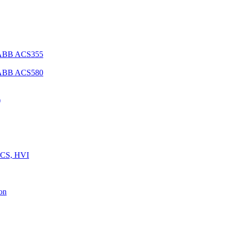
 ABB ACS355
 ABB ACS580
)
 CS, HVI
on