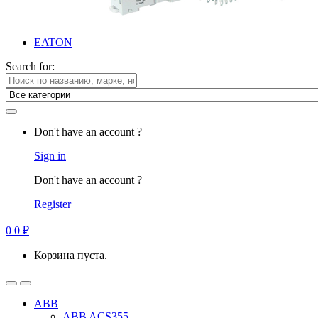
EATON
Search for:
Don't have an account ?
Sign in
Don't have an account ?
Register
0
0
₽
Корзина пуста.
ABB
ABB ACS355