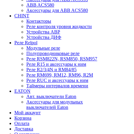
ABB ACS580
Аксессуары для ABB ACS580
CHINT
Контакторы
Реле контроля уровня жидкости
Устройства АВР
Устройства ДИФ
Реле Relpol
Модульные реле
Полупроводниковые реле
Реле RSM822N, RSM850, RSM957
Реле R15 и аксессуары к ним
Реле R2/3/4N и RM84/85
Реле RM699, RM12, RM96, R2M
Реле RUC и аксессуары к ним
Таймеры интервалов времени
EATON
Авт. выключатели Eaton
Аксессуары для модульных
выключателей Eaton
Мой аккаунт
Корзина
Оплата
Доставка