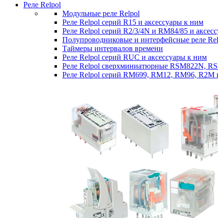
Реле Relpol
Модульные реле Relpol
Реле Relpol серий R15 и аксессуары к ним
Реле Relpol серий R2/3/4N и RM84/85 и аксес
Полупроводниковые и интерфейсные реле Relp
Таймеры интервалов времени
Реле Relpol серий RUC и аксессуары к ним
Реле Relpol сверхминиатюрные RSM822N, R
Реле Relpol серий RM699, RM12, RM96, R2M 